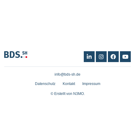
L
I
F
Y
i
n
a
o
n
s
c
u
k
t
e
t
info@bds-sh.de
e
a
b
u
d
g
o
b
Datenschutz
Kontakt
Impressum
i
r
o
e
n
a
k
© Erstellt von N3MO.
m