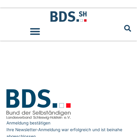
Zum
springen
Inhalt
Newsletter
springen
Anmeldung
erfolgreich
Anmeldung bestätigen
Ihre Newsletter-Anmeldung war erfolgreich und ist beinahe
abgeschlossen.