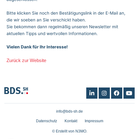
Bitte klicken Sie noch den Bestätigungslink in der E-Mail an,
die wir soeben an Sie verschickt haben.
Sie bekommen dann regelmäßig unseren Newsletter mit
aktuellen Tipps und wertvollen Informationen.
Vielen Dank für Ihr Interesse!
Zurück zur Website
L
I
F
Y
i
n
a
o
n
s
c
u
k
t
e
t
info@bds-sh.de
e
a
b
u
d
g
o
b
Datenschutz
Kontakt
Impressum
i
r
o
e
n
a
k
© Erstellt von N3MO.
m