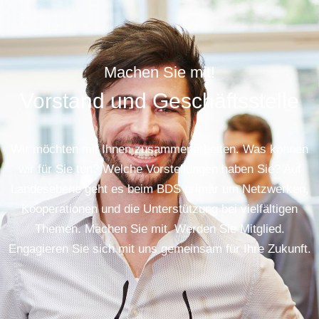
Machen Sie mit!
Vorstand und Geschäftsstelle
Wir möchten mit Ihnen zusammenarbeiten. Was können
wir für Sie tun? Welche Vorstellungen haben Sie? Auf
Landesebene geht es beim BDS primär um Netzwerken,
Kooperationen und die Unterstützung bei vielfältigen
Themen. Machen Sie mit. Werden Sie Mitglied.
Engagieren Sie sich mit uns gemeinsam für Ihre Zukunft.