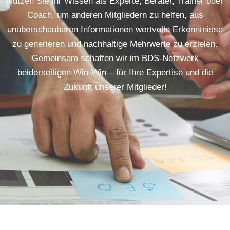
Nutzen Sie Ihr Wissen als Experte, Berater, Trainer oder
Coach, um anderen Mitgliedern zu helfen, aus
unüberschaubaren Informationen wertvolle Erkenntnisse
zu generieren und nachhaltige Mehrwerte zu erzielen.
Gemeinsam schaffen wir im BDS-Netzwerk
beiderseitigen Win-Win – für Ihre Expertise und die
Zukunft unserer Mitglieder!